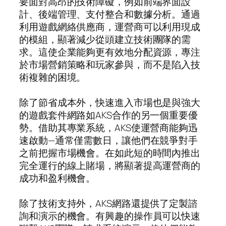
要面對高昂的技術障礙，例如前端界面設
計、後端管理、支付整合和數據分析。通過
利用遊戲網絡供應商，運營商可以利用現成
的模組，顯著減少從頭建立技術團隊的需
求。這使企業能夠更有效地分配資源，專注
於市場營銷策略和玩家參與，而不是陷入技
術複雜的困境。
除了節省成本外，快速進入市場也是與強大
的遊戲套件網路如AKS合作的另一個重要優
勢。借助其專業系統，AKS使運營商能夠迅
速啟動—通常僅需數日，讓他們在競爭對手
之前把握市場機會。在如此短的時間內推出
完全運行的線上賭場，將顯著提高運營商的
成功和盈利機會。
除了技術支持外，AKS網路還提供了定製諮
詢和演示的機會。有興趣的操作員可以快速