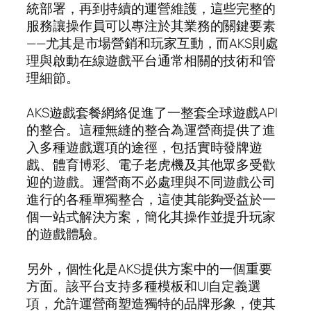
統部署，再到持續的運營維護，這些完整的
服務讓操作員可以專注於其業務的關鍵要素
——尤其是市場營銷和玩家互動，而AKS則處
理與啟動在線遊戲平台通常相關的技術和管
理細節。
AKS遊戲套餐網絡促進了一整套全球遊戲API
的整合。這種無縫的整合為運營商提供了進
入多種遊戲選項的途徑，包括實時發牌遊
戲、體育博彩、電子老虎機及其他眾多受歡
迎的遊戲。運營商不必處理與不同遊戲公司
進行的各種單獨整合，這使其能夠受益於一
個一站式解決方案，簡化其操作並提升玩家
的遊戲體驗。
另外，個性化是AKS提供方案中的一個重要
方面。該平台支持多種模板和UI自定義選
項，允許運營商塑造獨特的品牌形象，使其