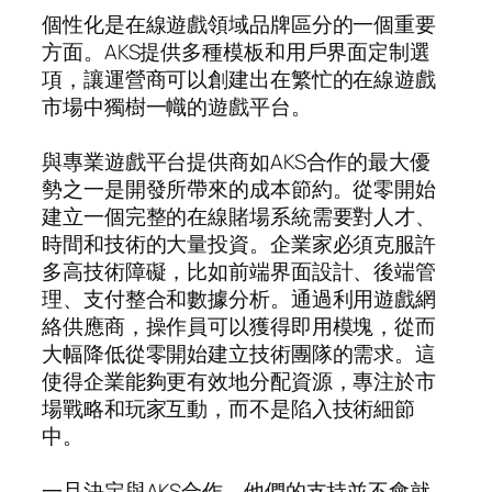
個性化是在線遊戲領域品牌區分的一個重要
方面。AKS提供多種模板和用戶界面定制選
項，讓運營商可以創建出在繁忙的在線遊戲
市場中獨樹一幟的遊戲平台。
與專業遊戲平台提供商如AKS合作的最大優
勢之一是開發所帶來的成本節約。從零開始
建立一個完整的在線賭場系統需要對人才、
時間和技術的大量投資。企業家必須克服許
多高技術障礙，比如前端界面設計、後端管
理、支付整合和數據分析。通過利用遊戲網
絡供應商，操作員可以獲得即用模塊，從而
大幅降低從零開始建立技術團隊的需求。這
使得企業能夠更有效地分配資源，專注於市
場戰略和玩家互動，而不是陷入技術細節
中。
一旦決定與AKS合作，他們的支持並不會就