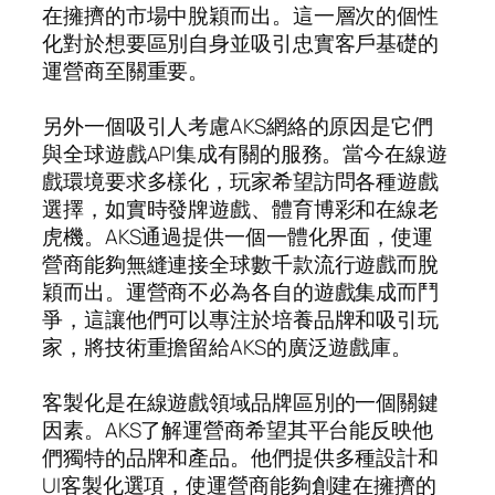
在擁擠的市場中脫穎而出。這一層次的個性
化對於想要區別自身並吸引忠實客戶基礎的
運營商至關重要。
另外一個吸引人考慮AKS網絡的原因是它們
與全球遊戲API集成有關的服務。當今在線遊
戲環境要求多樣化，玩家希望訪問各種遊戲
選擇，如實時發牌遊戲、體育博彩和在線老
虎機。AKS通過提供一個一體化界面，使運
營商能夠無縫連接全球數千款流行遊戲而脫
穎而出。運營商不必為各自的遊戲集成而鬥
爭，這讓他們可以專注於培養品牌和吸引玩
家，將技術重擔留給AKS的廣泛遊戲庫。
客製化是在線遊戲領域品牌區別的一個關鍵
因素。AKS了解運營商希望其平台能反映他
們獨特的品牌和產品。他們提供多種設計和
UI客製化選項，使運營商能夠創建在擁擠的