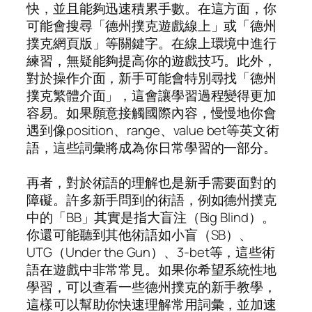
快，並且能夠迅速積累手數。在這方面，你
可能會搜尋「德州撲克遊戲線上」或「德州
撲克網頁版」等關鍵字。在線上環境中進行
練習，無疑能夠提高你的遊戲技巧。此外，
對於操作介面，新手可能會特別尋找「德州
撲克繁體介面」，這會讓學習過程變得更加
容易。如果願意接觸國際內容，慢慢地你會
遇到像position、range、value bet等英文術
語，這些詞彙將成為你日常學習的一部分。
再者，對於術語的理解也是新手需要面對的
障礙。許多新手問到的術語，例如德州撲克
中的「BB」其實是指大盲注（Big Blind）。
你還可能聽到其他術語如小盲（SB）、
UTG（Under the Gun）、3-bet等，這些術
語在遊戲中非常常見。如果你希望系統性地
學習，可以查看一些德州撲克的新手教學，
這樣可以幫助你快速理解常用詞彙，並加速