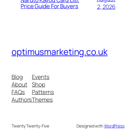
Naruto Kayou Card List
Price Guide For Buyers
2, 2026
optimusmarketing.co.uk
Blog
Events
About
Shop
FAQs
Patterns
Authors
Themes
Twenty Twenty-Five
Designed with
WordPress