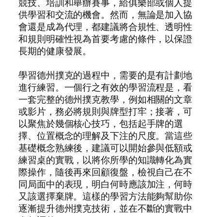
競技、培訓和舉辦賽事，給俱樂部或個人提
供學習和交流的機會。然而，無論是加入協
會還是成為代理，都建議將合規性、透明性
和規則明確性視為首要考慮的條件，以保證
長期的健康發展。
學習德州撲克的過程中，需要的是有計劃地
進行練習。一個行之有效的學習流程是，看
一套完整的德州撲克教學，例如相關的文章
或影片，務必將規則與牌型打牢；接著，可
以聚焦於幾個核心技巧，包括起手牌的選
擇、位置概念的理解及下注的尺度。當這些
基礎概念熟練後，建議可以開始參與低額或
練習桌的實戰，以將你所學的知識轉化為實
際操作，隨後再來回顧復盤，檢視自己在不
同局面中的表現，明白何時應該加注，何時
又該選擇棄牌。這樣的學習方法能夠幫助你
逐漸提升德州撲克技術，並在不斷的實戰中