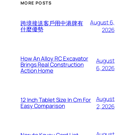
MORE POSTS
August 6,
跨境接送客戶用中港牌有
什麼優勢
2026
How An Alloy RC Excavator
August
Brings Real Construction
6, 2026
Action Home
August
12 Inch Tablet Size In Cm For
Easy Comparison
2, 2026
August