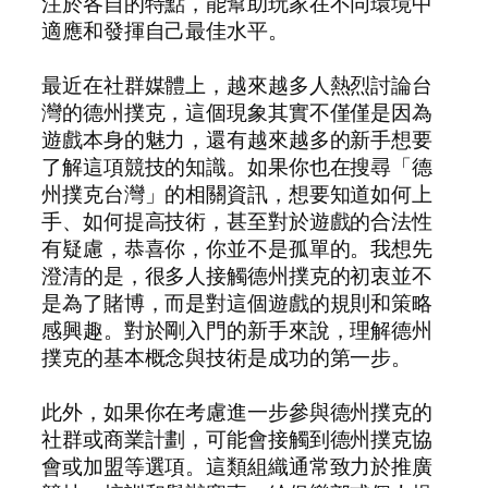
注於各自的特點，能幫助玩家在不同環境中
適應和發揮自己最佳水平。
最近在社群媒體上，越來越多人熱烈討論台
灣的德州撲克，這個現象其實不僅僅是因為
遊戲本身的魅力，還有越來越多的新手想要
了解這項競技的知識。如果你也在搜尋「德
州撲克台灣」的相關資訊，想要知道如何上
手、如何提高技術，甚至對於遊戲的合法性
有疑慮，恭喜你，你並不是孤單的。我想先
澄清的是，很多人接觸德州撲克的初衷並不
是為了賭博，而是對這個遊戲的規則和策略
感興趣。對於剛入門的新手來說，理解德州
撲克的基本概念與技術是成功的第一步。
此外，如果你在考慮進一步參與德州撲克的
社群或商業計劃，可能會接觸到德州撲克協
會或加盟等選項。這類組織通常致力於推廣