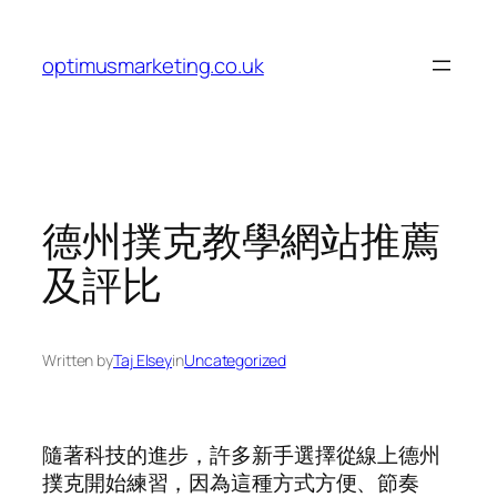
Skip
to
optimusmarketing.co.uk
content
德州撲克教學網站推薦
及評比
Written by
Taj Elsey
in
Uncategorized
隨著科技的進步，許多新手選擇從線上德州
撲克開始練習，因為這種方式方便、節奏