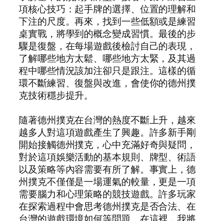
項核心技巧：起手牌的選擇、位置的理解和
下注的尺度。再來，找到一些低額或是練習
桌實戰，將學到的概念變成習慣。最後的步
驟是復盤，在每場遊戲後檢討自己的表現，
了解哪些地方太鬆、哪些地方太緊，及其過
程中哪些情況該加注卻只是跟注。這樣的循
環不斷練習、復盤與改進，會使你的德州撲
克技術穩步提升。
隨著德州撲克在台灣的熱度不斷上升，越來
越多人對這項遊戲產生了興趣。許多新手剛
開始接觸德州撲克，心中充滿好奇與疑問，
對於這項娛樂活動的基本規則、牌型、術語
以及策略等內容需要有所了解。事實上，德
州撲克不僅僅是一場運氣的較量，更是一項
需要腦力和心理策略的競技遊戲。許多玩家
在探索過程中會思考德州撲克是否合法、在
台灣的遊戲環境如何等問題。在這裡，我將