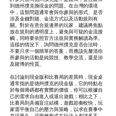
到德州撲克換現金的問題。在台灣的環境
中，這類問題通常會與你參與的形式、是否
涉及金錢對賭、金流方式以及活動規則有
關。對於在意合規邊界的玩家，建議將焦點
放在規則的透明度上，避免與可疑的金流接
觸，同時要依照官方法規與實務解讀為準。
這樣的情況下，詢問德州撲克是否合法時，
不要只求一個簡單的答案，而應該先釐清你
所參與的活動是純競技、教學交流，還是涉
及賭博的性質。
在討論到現金版和比賽局的差異時，現金桌
通常指的是德州撲克的現金版，它的特點在
於每個籌碼都有實際的價值，你可以根據自
己的需求自由進入或退出遊戲；相比之下，
比賽局則具備盲注結構，遊戲節奏較快，玩
家需平衡自己的壓力與策略，以求在賽事中
存活更久。這兩種形式在玩法上有諸多不