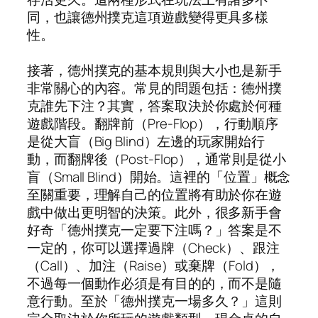
同，也讓德州撲克這項遊戲變得更具多樣
性。
接著，德州撲克的基本規則與大小也是新手
非常關心的內容。常見的問題包括：德州撲
克誰先下注？其實，答案取決於你處於何種
遊戲階段。翻牌前（Pre-Flop），行動順序
是從大盲（Big Blind）左邊的玩家開始行
動，而翻牌後（Post-Flop），通常則是從小
盲（Small Blind）開始。這裡的「位置」概念
至關重要，理解自己的位置將有助於你在遊
戲中做出更明智的決策。此外，很多新手會
好奇「德州撲克一定要下注嗎？」答案是不
一定的，你可以選擇過牌（Check）、跟注
（Call）、加注（Raise）或棄牌（Fold），
不過每一個動作必須是有目的的，而不是隨
意行動。至於「德州撲克一場多久？」這則