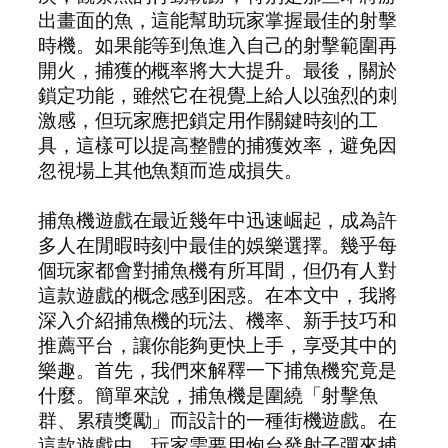
出畫面的魚，這能幫助玩家掌握最佳的射擊
時機。如果能等到魚進入自己的射擊範圍再
開火，捕獲的概率將大大提升。最後，關於
鎖定功能，雖然它在視覺上給人以強烈的刺
激感，但玩家應把鎖定用作關鍵時刻的工
具，這樣可以提高整體的捕獲效率，避免因
忽視場上其他魚類而造成損失。
捕魚機遊戲在最近幾年中迅速崛起，成為許
多人在閒暇時刻中最佳的娛樂選擇。幾乎每
個玩家都會對捕魚機有所耳聞，但仍有人對
這款遊戲的概念感到困惑。在本文中，我將
深入介紹捕魚機的玩法、機率、新手技巧和
推薦平台，讓你能夠更快上手，享受其中的
樂趣。首先，我們來解釋一下捕魚機究竟是
什麼。簡單來說，捕魚機是圍繞「射擊魚
群、累積獎勵」而設計的一種街機遊戲。在
這款遊戲中，玩家需要用炮台發射子彈來捕