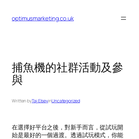
Skip
to
optimusmarketing.co.uk
content
捕魚機的社群活動及參
與
Written by
Taj Elsey
in
Uncategorized
在選擇好平台之後，對新手而言，從試玩開
始是最好的一個過渡。透過試玩模式，你能