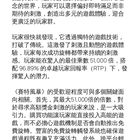
念的世界，玩家可以選擇偏好即時滿足而非
期待的刺激，創造出多元的遊戲體驗，迎合
更廣泛的玩家群。
玩家很快就發現，它透過獨特的遊戲技術，
打破了傳統。這激發了刺激且動態的遊戲體
驗，玩家每次成功旋轉都帶來持續的刺激
感。玩家能在驚人的最佳乘數 51,000 倍，搭
配 96.89% 的卓越玩家回報率（RTP）下，發
揮驚人的潛力。
《賽特風暴》的受歡迎程度可與多個關鍵面
向相關。首先，其最大51,000倍的倍數，對
於尋求高額獎金刺激的玩家來說，是一大吸
引力。購買功能讓玩家能直接投入高能的遊
戲，而不必擔心遊戲機制是否會自動推出免
費旋轉。豐富的免費旋轉觸發系統也確保遊
戲過程既有趣又充滿活力。此外，跨平台輕