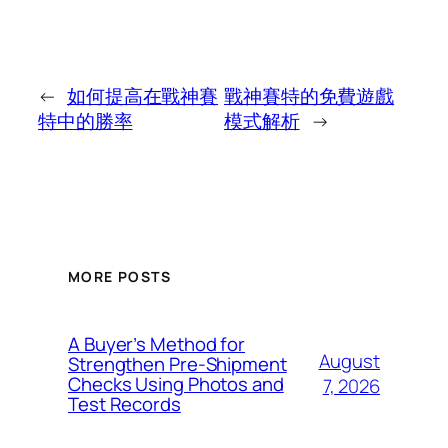
←
如何提高在戰神賽
戰神賽特的免費遊戲
特中的勝率
模式解析
→
MORE POSTS
A Buyer’s Method for
August
Strengthen Pre-Shipment
Checks Using Photos and
7, 2026
Test Records