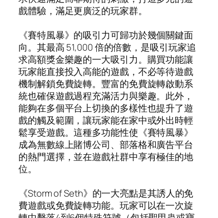
戲體驗，滿足更廣泛的玩家群。
《賽特風暴》的吸引力可歸功於幾個關鍵面
向。其最高 51,000 倍的倍數，是吸引玩家追
求高額獎金樂趣的一大吸引力。購買功能讓
玩家能直接投入高能的遊戲，不必等待遊戲
機制解鎖免費旋轉。豐富的免費旋轉啟動系
統也確保遊戲過程充滿活力與樂趣。此外，
能夠在多個平台上切換的多樣性也提升了遊
戲的觸及範圍，讓玩家能在家中或外出時輕
鬆享受遊戲。這種多功能性使《賽特風暴》
成為無數線上賭博公司、部落格和廣告平台
的熱門選擇，並在遊戲社群中享有極佳的地
位。
《Storm of Seth》的一大亮點是其誘人的免
費遊戲或免費旋轉功能。玩家可以在一次旋
轉中擊落4到6個特殊符號（包括聖甲蟲或寶