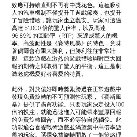
效應可持續直到不再有中獎花色。這種吸引
人的汽車機制不僅提升了遊戲節奏，也提升
了冒險體驗，讓玩家坐立難安。玩家可透過
高達 51,000 倍的驚人倍率，以及高達
96.89% 的回歸率（RTP）來達成驚人的機
率。高波動性是《賽特風暴》的特色，意味
著偶爾會有重大勝利，但勝利往往非常壯
觀。這款遊戲在激烈的遊戲體驗與對巨大回
報的期待之間取得了驚人的平衡，這正是刺
激老虎機愛好者喜愛的特質。
此外，對於偏好即時獎勵勝過在正常遊戲中
發現免費旋轉的不可預測性玩家，《賽斯風
暴》提供了購買功能。只要玩家決定投入100
倍的投注，就能迅速進入可能帶來豐厚回報
的免費旋轉回合，而不必等待自然觸發。此
功能適合喜愛戰術遊戲並渴望集中高倍率遊
戲的玩家。選擇免費旋轉開啟了一個策略理