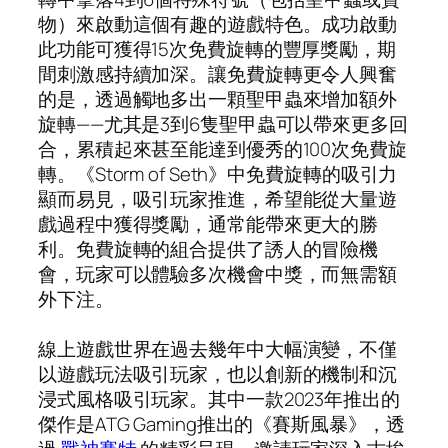
物）來啟動這個有趣的遊戲特色。成功啟動
此功能可獲得15次免費旋轉的豐厚獎勵，期
間刺激感持續加深。讓免費旋轉更令人興奮
的是，透過觸地多出一顆聖甲蟲來增加額外
旋轉——尤其是3到6隻聖甲蟲可以帶來更多回
合，累積起來甚至能達到優秀的100次免費旋
轉。《Storm of Seth》中免費旋轉的吸引力
顯而易見，吸引玩家推進，希望能從大量遊
戲過程中獲得獎勵，通常能帶來更大的勝
利。免費旋轉的組合提供了誘人的冒險機
會，玩家可以體驗多次機會中獎，而無需額
外下注。
線上遊戲世界在過去幾年中大幅演變，不僅
以遊戲玩法吸引玩家，也以創新的機制和沉
浸式風格吸引玩家。其中一款2023年推出的
傑作是ATG Gaming推出的《賽斯風暴》，透