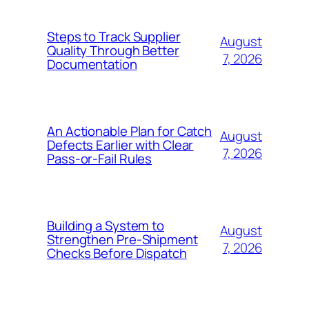
Steps to Track Supplier
August
Quality Through Better
7, 2026
Documentation
An Actionable Plan for Catch
August
Defects Earlier with Clear
7, 2026
Pass-or-Fail Rules
Building a System to
August
Strengthen Pre-Shipment
7, 2026
Checks Before Dispatch