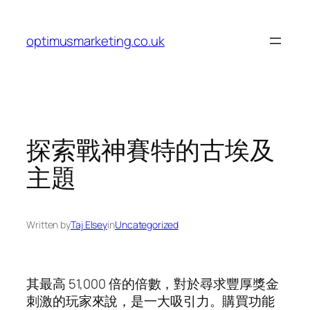
Skip
to
optimusmarketing.co.uk
content
探索戰神賽特的古埃及
主題
Written by
Taj Elsey
in
Uncategorized
其最高 51,000 倍的倍數，對於尋求豐厚獎金
刺激的玩家來說，是一大吸引力。購買功能