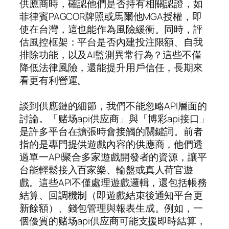
供應商時，確認他們是否持有相關認證，如
菲律賓PAGCOR牌照或馬爾他MGA授權，即
使在台灣，這也能作為風險緩衝。同時，評
估風控框架：平台是否內建投注限額、自我
排除功能，以及AI監測異常行為？這些不僅
降低法律風險，還能提升用戶信任，長期來
看更有利營運。
談到供應鏈的細節，我們不能忽略API層面的
討論。「赌场api供应商」與「博彩api接口」
是許多平台在擴張時會接觸的關鍵詞。前者
指的是專門提供遊戲內容的供應商，他們透
過單一API聚合多家遊戲開發者的資源，讓平
台能輕鬆接入百家樂、輪盤或真人荷官遊
戲。這些API不僅處理遊戲邏輯，還包括帳務
結算、回調機制（即遊戲結束後通知平台更
新餘額）、錢包管理與報表生成。例如，一
個優質的赌场api供应商可能支援即時結算，