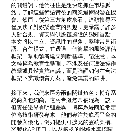
的關鍵詞，他們往往是想快速抓住市場脈
絡，了解這些術語背後的商業邏輯與潛在機
會。然而，從第三方角度來看，這類搜尋不
僅反映了對娛樂產業的興趣，更暴露了許多
人對合規、資安與供應鏈風險的認知盲點。
本文將以中立、資訊性的視角，整理常見術
語、合作模式，並透過一個簡單的風險評估
框架，幫助讀者建立判斷基準。請注意，本
文純粹為教育性整理，不涉及任何違法操作
教學或具體實施建議，而是強調如何在合法
框架下辨識優質方案，避免無謂的陷阱。
接下來，我們來區分兩個關鍵角色：博弈系
統商與包網商。這兩者雖然常被混為一談，
但責任邊界有明顯差異。博弈系統商通常定
位為技術研發專家，他們專注於底層平台的
開發與優化，例如提供可擴充的雲端架構、
客製化API接口，以及嚴格的服務水準協議