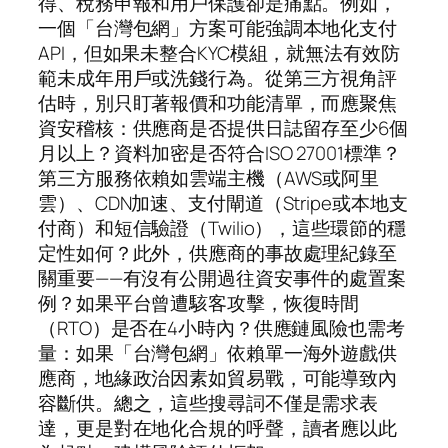
得、稅務申報和用戶保護卻是痛點。例如，
一個「台灣包網」方案可能強調本地化支付
API，但如果未整合KYC模組，就無法有效防
範未成年用戶或洗錢行為。從第三方視角評
估時，別只盯著報價和功能清單，而應聚焦
資安稽核：供應商是否提供日誌留存至少6個
月以上？資料加密是否符合ISO 27001標準？
第三方服務依賴如雲端主機（AWS或阿里
雲）、CDN加速、支付閘道（Stripe或本地支
付商）和短信驗證（Twilio），這些環節的穩
定性如何？此外，供應商的事故處理紀錄至
關重要——有沒有公開過往資安事件的處置案
例？如果平台曾遭駭客攻擊，恢復時間
（RTO）是否在4小時內？供應鏈風險也需考
量：如果「台灣包網」依賴單一海外遊戲供
應商，地緣政治因素如貿易戰，可能導致內
容斷供。總之，這些搜尋詞不僅是需求表
達，更是對在地化合規的呼聲，讀者應以此