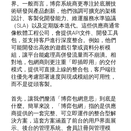
界。一般而言，博弈系統商更專注於底層技
術研發與產品創新，他們強調可擴充的架構
設計、客製化開發能力、維運服務水準協議
（SLA）以及定期版本迭代。這些供應商通常
像軟體工程公司，會提供API文件、開發工具
包，並支持客戶進行深度整合。例如，他們
可能開發出高效的遊戲引擎或資料分析模
組，讓平台能處理高併發流量而不崩潰。相
對地，包網商則更注重「即插即用」的交付
模式，提供可直接上線的整合包，客戶端往
往優先考慮部署速度與現成模組的可用性，
而不是從頭客製。
首先，讓我們釐清「博弈包網意思」到底是
什麼。簡單來說，「博弈包網」指的是供應
商提供的一套完整、可立即運作的整合型解
決方案，這套方案涵蓋了前台的用戶界面展
示、後台的管理系統、會員註冊與管理模