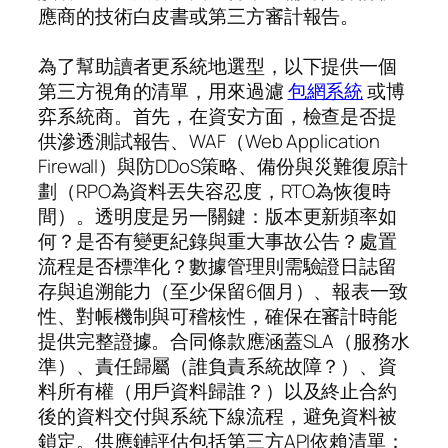
應商的技術白皮書或第三方審計報告。
為了幫助讀者更系統地選型，以下提供一個
第三方視角的清單，用來過濾
包網系統
或博
弈系統商。首先，在資安方面，檢查是否提
供滲透測試報告、WAF（Web Application
Firewall）與防DDoS策略、備份與災難復原計
劃（RPO為資料丟失容忍度，RTO為恢復時
間）。透明度是另一關鍵：版本更新頻率如
何？是否有變更紀錄與重大事故公告？處置
流程是否標準化？數據管理則需驗證日誌留
存與追溯能力（至少保留6個月）、報表一致
性、對帳機制與可稽核性，確保在審計時能
提供完整證據。合同條款應涵蓋SLA（服務水
準）、責任歸屬（誰負責系統故障？）、資
料所有權（用戶資料歸誰？）以及終止合約
後的資料交付與系統下線流程，避免資料被
鎖定。供應鏈評估包括第三方API依賴清單：