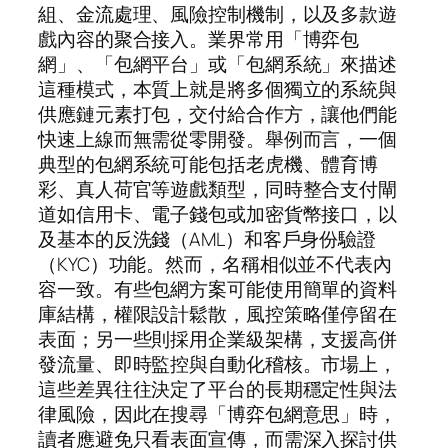
組、金流處理、風險控制機制，以及多款遊
戲內容的聚合接入。業界常用「博弈包
網」、「包網平台」或「包網系統」來描述
這種模式，本質上就是將多個獨立的系統與
供應鏈元素打包，交付給合作方，讓他們能
快速上線而無需從零開發。舉例而言，一個
典型的包網系統可能包括老虎機、體育博
彩、真人荷官等遊戲類型，同時整合支付閘
道如信用卡、電子錢包或加密貨幣接口，以
及基本的反洗錢（AML）和客戶身份驗證
（KYC）功能。然而，名稱相似並不代表內
容一致。有些包網方案可能使用簡單的資料
庫結構，權限設計鬆散，風控策略僅停留在
表面；另一些則採用企業級架構，支援高併
發流量、即時監控與自動化稽核。市場上，
這些差異往往決定了平台的長期穩定性與法
律風險，因此在搜尋「博弈包網意思」時，
讀者應避免只看表面宣傳，而需深入探討供