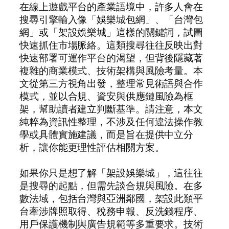
在線上遊戲平台的產業語境中，許多人會在
搜尋引擎輸入像「娛樂城包網」、「台灣包
網」或「架設娛樂城」這樣的關鍵詞，試圖
快速抓住市場脈絡。這類搜尋往往反映出對
快速部署可運作平台的渴望，但背後隱藏著
複雜的商業模式、技術架構與風險考量。本
文從第三方視角出發，整理常見術語與合作
模式，並以合規、資安與供應鏈風險為框
架，幫助讀者建立判斷基準。請注意，本文
純粹為資訊性整理，不涉及任何違法操作教
學或具體實施建議，而是旨在提供中立分
析，讓你能更理性評估相關方案。
如果你只是想了解「架設娛樂城」，這往往
是搜尋的起點，但需先談合規與風險。在多
數法域，包括台灣與亞洲鄰國，架設此類平
台牽涉牌照取得、稅務申報、反洗錢程序、
用戶保護機制與廣告規範等多重要求。技術