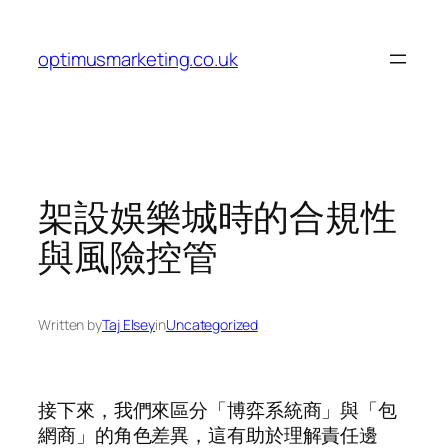
Skip
to
optimusmarketing.co.uk
content
架設娛樂城時的合規性
與風險控管
Written by
Taj Elsey
in
Uncategorized
接下來，我們來區分「博弈系統商」與「包
網商」的角色差異，這有助於理解責任邊