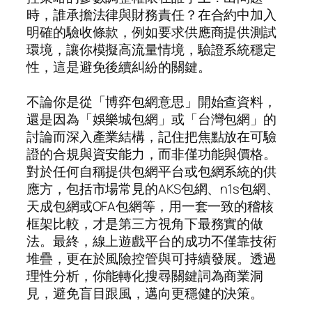
時，誰承擔法律與財務責任？在合約中加入
明確的驗收條款，例如要求供應商提供測試
環境，讓你模擬高流量情境，驗證系統穩定
性，這是避免後續糾紛的關鍵。
不論你是從「博弈包網意思」開始查資料，
還是因為「娛樂城包網」或「台灣包網」的
討論而深入產業結構，記住把焦點放在可驗
證的合規與資安能力，而非僅功能與價格。
對於任何自稱提供包網平台或包網系統的供
應方，包括市場常見的AKS包網、n1s包網、
天成包網或OFA包網等，用一套一致的稽核
框架比較，才是第三方視角下最務實的做
法。最終，線上遊戲平台的成功不僅靠技術
堆疊，更在於風險控管與可持續發展。透過
理性分析，你能轉化搜尋關鍵詞為商業洞
見，避免盲目跟風，邁向更穩健的決策。