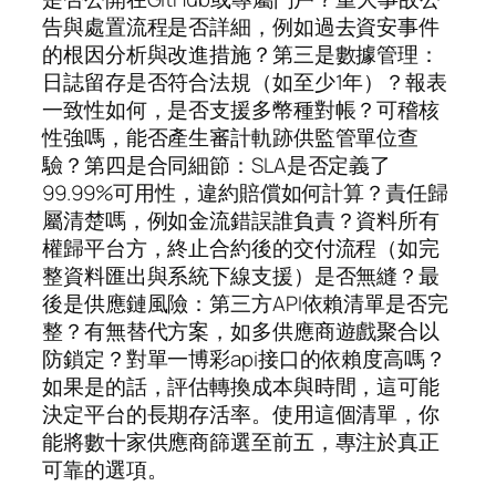
告與處置流程是否詳細，例如過去資安事件
的根因分析與改進措施？第三是數據管理：
日誌留存是否符合法規（如至少1年）？報表
一致性如何，是否支援多幣種對帳？可稽核
性強嗎，能否產生審計軌跡供監管單位查
驗？第四是合同細節：SLA是否定義了
99.99%可用性，違約賠償如何計算？責任歸
屬清楚嗎，例如金流錯誤誰負責？資料所有
權歸平台方，終止合約後的交付流程（如完
整資料匯出與系統下線支援）是否無縫？最
後是供應鏈風險：第三方API依賴清單是否完
整？有無替代方案，如多供應商遊戲聚合以
防鎖定？對單一博彩api接口的依賴度高嗎？
如果是的話，評估轉換成本與時間，這可能
決定平台的長期存活率。使用這個清單，你
能將數十家供應商篩選至前五，專注於真正
可靠的選項。