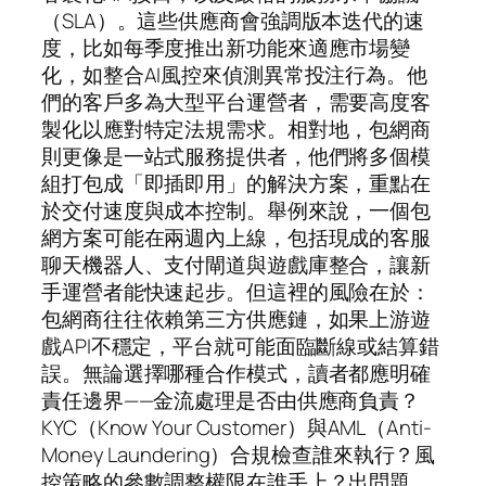
（SLA）。這些供應商會強調版本迭代的速
度，比如每季度推出新功能來適應市場變
化，如整合AI風控來偵測異常投注行為。他
們的客戶多為大型平台運營者，需要高度客
製化以應對特定法規需求。相對地，包網商
則更像是一站式服務提供者，他們將多個模
組打包成「即插即用」的解決方案，重點在
於交付速度與成本控制。舉例來說，一個包
網方案可能在兩週內上線，包括現成的客服
聊天機器人、支付閘道與遊戲庫整合，讓新
手運營者能快速起步。但這裡的風險在於：
包網商往往依賴第三方供應鏈，如果上游遊
戲API不穩定，平台就可能面臨斷線或結算錯
誤。無論選擇哪種合作模式，讀者都應明確
責任邊界——金流處理是否由供應商負責？
KYC（Know Your Customer）與AML（Anti-
Money Laundering）合規檢查誰來執行？風
控策略的參數調整權限在誰手上？出問題