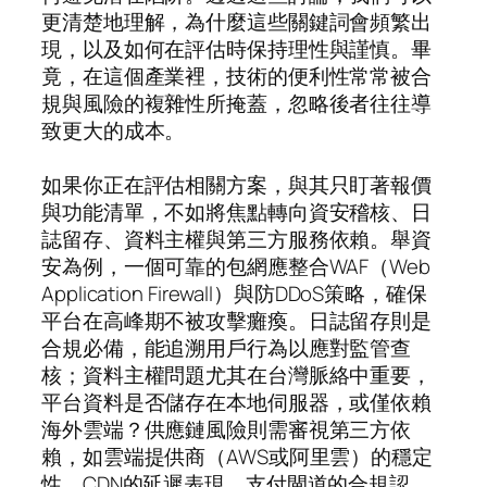
更清楚地理解，為什麼這些關鍵詞會頻繁出
現，以及如何在評估時保持理性與謹慎。畢
竟，在這個產業裡，技術的便利性常常被合
規與風險的複雜性所掩蓋，忽略後者往往導
致更大的成本。
如果你正在評估相關方案，與其只盯著報價
與功能清單，不如將焦點轉向資安稽核、日
誌留存、資料主權與第三方服務依賴。舉資
安為例，一個可靠的包網應整合WAF（Web
Application Firewall）與防DDoS策略，確保
平台在高峰期不被攻擊癱瘓。日誌留存則是
合規必備，能追溯用戶行為以應對監管查
核；資料主權問題尤其在台灣脈絡中重要，
平台資料是否儲存在本地伺服器，或僅依賴
海外雲端？供應鏈風險則需審視第三方依
賴，如雲端提供商（AWS或阿里雲）的穩定
性、CDN的延遲表現、支付閘道的合規認