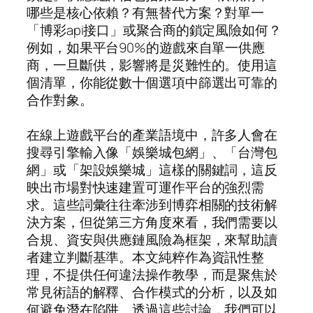
哪些是核心依賴？有無替代方案？對單一
「博彩api接口」或聚合商的鎖定風險如何？
例如，如果平台90%的遊戲來自單一供應
商，一旦斷供，影響將是災難性的。使用這
個清單，你能從數十個選項中篩選出可靠的
合作對象。
在線上遊戲平台的產業語境中，許多人會在
搜尋引擎輸入像「娛樂城包網」、「台灣包
網」或「架設娛樂城」這樣的關鍵詞，這反
映出市場對快速建置可運作平台的強烈需
求。這些詞彙往往牽涉到博弈相關的技術解
決方案，但從第三方角度來看，我們需要以
合規、資安與供應鏈風險為框架，來幫助讀
者建立判斷基準。本文純粹作為資訊性整
理，不提供任何違法操作教學，而是聚焦於
常見術語的解釋、合作模式的分析，以及如
何避免潛在陷阱。透過這些討論，我們可以