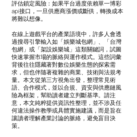
評估鎖定風險：如果平台過度依賴單一博彩
api接口，一旦供應商漲價或斷供，轉換成本
將難以想像。
在線上遊戲平台的產業語境中，許多人會透
過搜尋引擎輸入如「娛樂城包網」、「台灣
包網」或「架設娛樂城」這類關鍵詞，試圖
快速掌握市場的脈絡與運作模式。這些詞彙
背後往往隱藏著對數位娛樂生態的探索需
求，但也伴隨著複雜的商業、技術與法規考
量。本文從第三方視角出發，整理常見術
語、合作模式，並以合規、資安與供應鏈風
險為框架，幫助讀者建立判斷基準。請注
意，本文純粹提供資訊性整理，並不涉及任
何違法操作教學或具體實施建議，而是旨在
讓讀者理解產業討論的脈絡，避免盲目決
策。