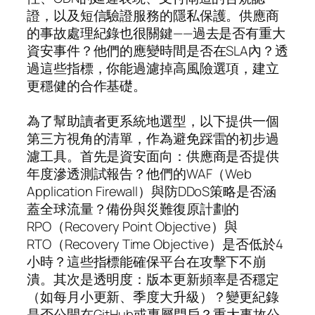
證，以及短信驗證服務的隱私保護。供應商
的事故處理紀錄也很關鍵——過去是否有重大
資安事件？他們的應變時間是否在SLA內？透
過這些指標，你能過濾掉高風險選項，建立
更穩健的合作基礎。
為了幫助讀者更系統地選型，以下提供一個
第三方視角的清單，作為避免踩雷的初步過
濾工具。首先是資安面向：供應商是否提供
年度滲透測試報告？他們的WAF（Web
Application Firewall）與防DDoS策略是否涵
蓋全球流量？備份與災難復原計劃的
RPO（Recovery Point Objective）與
RTO（Recovery Time Objective）是否低於4
小時？這些指標能確保平台在攻擊下不崩
潰。其次是透明度：版本更新頻率是否穩定
（如每月小更新、季度大升級）？變更紀錄
是否公開在GitHub或專屬門戶？重大事故公