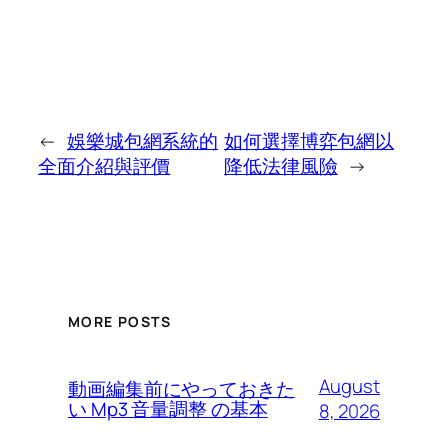
←
娛樂城包網系統的
如何選擇博弈包網以
全面介紹與評價
降低法律風險
→
MORE POSTS
August
動画編集前にやっておきた
い Mp3 音量調整 の基本
8, 2026