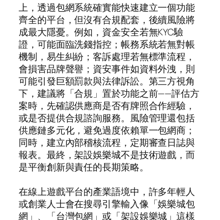
上，透過包網系統確實能快速建立一個功能
齊全的平台，但沒有合規配套，後續風險將
成最大隱憂。例如，資金安全若無KYC驗
證，可能面臨洗錢指控；帳務系統若無對帳
機制，易生糾紛；客訴處理若無標準流程，
會損害品牌聲譽；資安事件如資料外洩，則
可能引發巨額罰款與法律訴訟。第三方視角
下，建議將「合規」置於功能之前——評估方
案時，先確認供應商是否有牌照合作經驗，
或是否提供合規諮詢服務。風險管理還包括
供應鏈多元化，避免過度依賴單一包網商；
同時，建立內部稽核流程，定期審查日誌與
報表。最終，架設娛樂城不是技術遊戲，而
是平衡創新與責任的長期策略。
在線上遊戲平台的產業語境中，許多年輕人
或創業人士會在搜尋引擎輸入像「娛樂城包
網」、「台灣包網」或「架設娛樂城」這樣