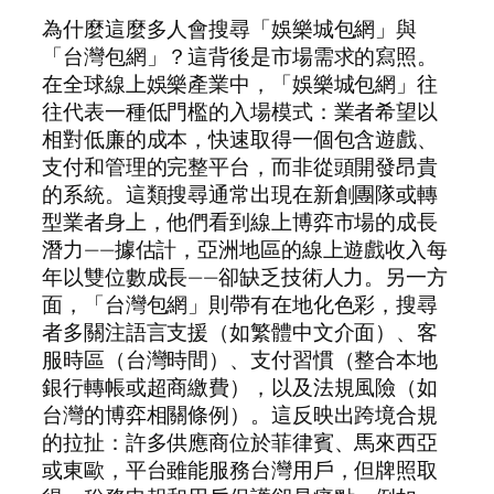
為什麼這麼多人會搜尋「娛樂城包網」與
「台灣包網」？這背後是市場需求的寫照。
在全球線上娛樂產業中，「娛樂城包網」往
往代表一種低門檻的入場模式：業者希望以
相對低廉的成本，快速取得一個包含遊戲、
支付和管理的完整平台，而非從頭開發昂貴
的系統。這類搜尋通常出現在新創團隊或轉
型業者身上，他們看到線上博弈市場的成長
潛力——據估計，亞洲地區的線上遊戲收入每
年以雙位數成長——卻缺乏技術人力。另一方
面，「台灣包網」則帶有在地化色彩，搜尋
者多關注語言支援（如繁體中文介面）、客
服時區（台灣時間）、支付習慣（整合本地
銀行轉帳或超商繳費），以及法規風險（如
台灣的博弈相關條例）。這反映出跨境合規
的拉扯：許多供應商位於菲律賓、馬來西亞
或東歐，平台雖能服務台灣用戶，但牌照取