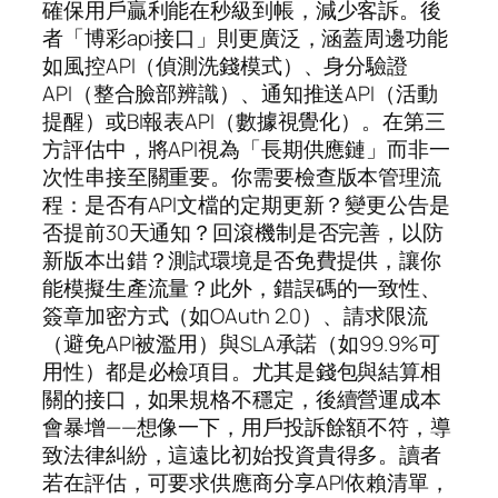
確保用戶贏利能在秒級到帳，減少客訴。後
者「博彩api接口」則更廣泛，涵蓋周邊功能
如風控API（偵測洗錢模式）、身分驗證
API（整合臉部辨識）、通知推送API（活動
提醒）或BI報表API（數據視覺化）。在第三
方評估中，將API視為「長期供應鏈」而非一
次性串接至關重要。你需要檢查版本管理流
程：是否有API文檔的定期更新？變更公告是
否提前30天通知？回滾機制是否完善，以防
新版本出錯？測試環境是否免費提供，讓你
能模擬生產流量？此外，錯誤碼的一致性、
簽章加密方式（如OAuth 2.0）、請求限流
（避免API被濫用）與SLA承諾（如99.9%可
用性）都是必檢項目。尤其是錢包與結算相
關的接口，如果規格不穩定，後續營運成本
會暴增——想像一下，用戶投訴餘額不符，導
致法律糾紛，這遠比初始投資貴得多。讀者
若在評估，可要求供應商分享API依賴清單，