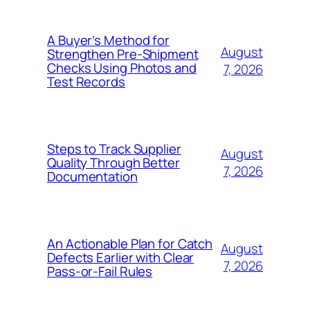
A Buyer’s Method for
August
Strengthen Pre-Shipment
Checks Using Photos and
7, 2026
Test Records
Steps to Track Supplier
August
Quality Through Better
7, 2026
Documentation
An Actionable Plan for Catch
August
Defects Earlier with Clear
7, 2026
Pass-or-Fail Rules