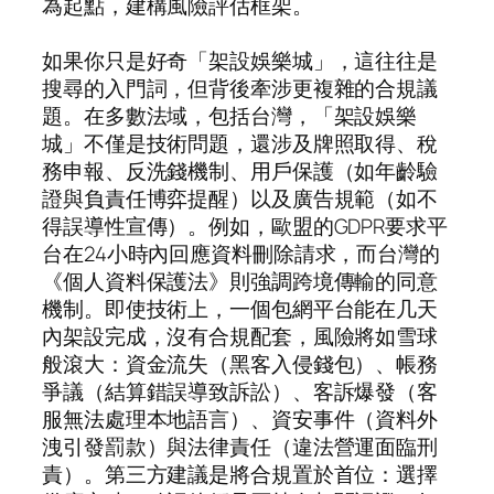
為起點，建構風險評估框架。
如果你只是好奇「架設娛樂城」，這往往是
搜尋的入門詞，但背後牽涉更複雜的合規議
題。在多數法域，包括台灣，「架設娛樂
城」不僅是技術問題，還涉及牌照取得、稅
務申報、反洗錢機制、用戶保護（如年齡驗
證與負責任博弈提醒）以及廣告規範（如不
得誤導性宣傳）。例如，歐盟的GDPR要求平
台在24小時內回應資料刪除請求，而台灣的
《個人資料保護法》則強調跨境傳輸的同意
機制。即使技術上，一個包網平台能在几天
內架設完成，沒有合規配套，風險將如雪球
般滾大：資金流失（黑客入侵錢包）、帳務
爭議（結算錯誤導致訴訟）、客訴爆發（客
服無法處理本地語言）、資安事件（資料外
洩引發罰款）與法律責任（違法營運面臨刑
責）。第三方建議是將合規置於首位：選擇