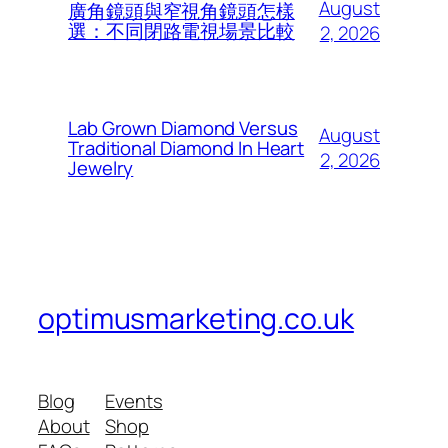
August
廣角鏡頭與窄視角鏡頭怎樣
選：不同閉路電視場景比較
2, 2026
Lab Grown Diamond Versus
August
Traditional Diamond In Heart
2, 2026
Jewelry
optimusmarketing.co.uk
Blog
Events
About
Shop