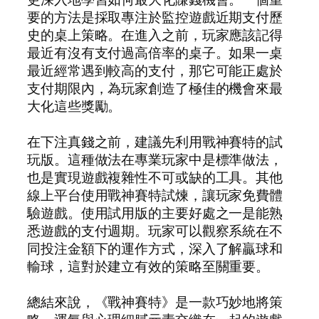
要的方法是採取專注於監控遊戲近期支付歷
史的桌上策略。在進入之前，玩家應該記得
最近有沒有支付過高倍率的桌子。如果一桌
最近經常遇到較高的支付，那它可能正處於
支付期限內，為玩家創造了極佳的機會來最
大化這些獎勵。
在下注真錢之前，建議先利用戰神賽特的試
玩版。這種做法在專業玩家中是標準做法，
也是實現遊戲複雜性不可或缺的工具。其他
線上平台使用戰神賽特試煉，讓玩家免費體
驗遊戲。使用試用版的主要好處之一是能熟
悉遊戲的支付週期。玩家可以觀察系統在不
同投注金額下的運作方式，深入了解贏球和
輸球，這對於建立有效的策略至關重要。
總結來說，《戰神賽特》是一款巧妙地將策