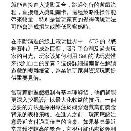
就能直接進入獎勵回合，跳過例行的遊戲流
程，直接進入獎勵關卡。這種策略性操作能
帶來較量，特別是當玩家真的覺得傳統玩法
可能會造成損失或降低興奮感時。
在不斷演進的線上電玩世界中，ATG 的《戰
神賽特》已成為巨擘，吸引了台灣及過去玩
家的目光。玩家該如何利用 Set 的試玩變體
來找到自己的節奏？這份詳細指南旨在解讀
遊戲的複雜細節，為業餘玩家與資深玩家提
供重要見解。
當玩家對遊戲機制有基本理解後，他們就能
更深入挖掘設計以最大化收益的技巧。一個
必要的方法是採用專注於觀察遊戲當前獎金
背景的表格策略。在進入之前，玩家應該注
意最近支付過高倍率的牌桌。如果某桌最近
常常獲得較高的獎金，它很可能仍處於獲利