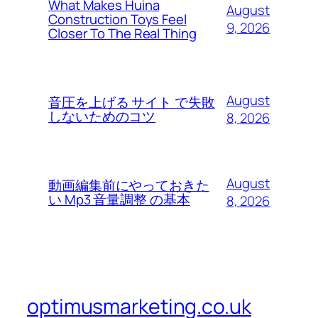
What Makes Huina
August
Construction Toys Feel
9, 2026
Closer To The Real Thing
August
音圧を上げる サイト で失敗
しないためのコツ
8, 2026
August
動画編集前にやっておきた
い Mp3 音量調整 の基本
8, 2026
optimusmarketing.co.uk