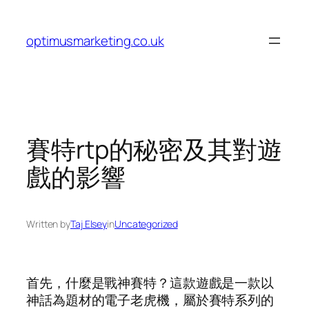
Skip
to
optimusmarketing.co.uk
content
賽特rtp的秘密及其對遊
戲的影響
Written by
Taj Elsey
in
Uncategorized
首先，什麼是戰神賽特？這款遊戲是一款以
神話為題材的電子老虎機，屬於賽特系列的