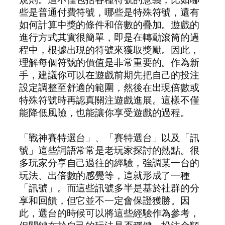
些是普通付費符號，哪些是特殊符號，還有
如何計算中獎的條件和倍數的疊加。遊戲的
進行方式其實很簡單，即是在轉動滾筒的過
程中，根據出現的符號來獲取獎勵。因此，
理解每個符號的價值是非常重要的。作為新
手，建議你可以在遊戲前期先把自己的投注
設定調整至舒適的範圍，然後在出現倍數或
特殊符號時再認真關注遊戲進展。這樣不僅
能降低風險，也能讓你享受遊戲的過程。
「戰神賽特選台」、「賽特選台」以及「訊
號」這些詞語常常是老玩家探討的熱點。很
多玩家分享自己過往的經驗，強調某一台的
玩法、出倍數的感覺等，這就形成了一種
「訊號」。而這些訊號多半是基於社群的分
享和回饋，但它並不一定會保證獲勝。因
此，選台的時候可以將這些經驗作為參考，