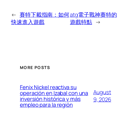
←
賽特下載指南：如何
atg電子戰神賽特的
快速進入遊戲
遊戲特點
→
MORE POSTS
Fenix Nickel reactiva su
August
operación en Izabal con una
inversión histórica y más
9, 2026
empleo para la región