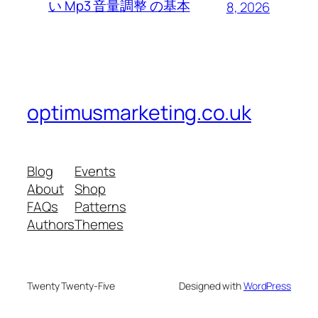
い Mp3 音量調整 の基本
8, 2026
optimusmarketing.co.uk
Blog
Events
About
Shop
FAQs
Patterns
Authors
Themes
Twenty Twenty-Five
Designed with
WordPress