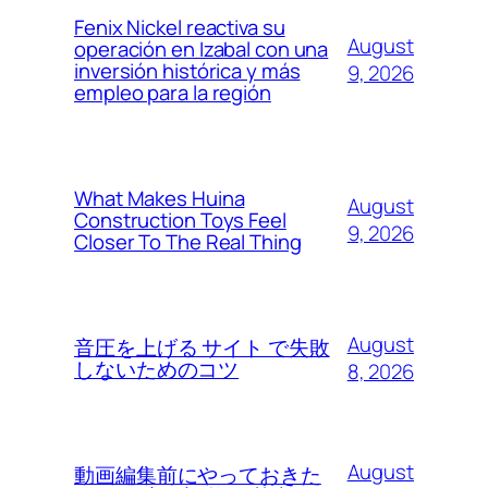
Fenix Nickel reactiva su
August
operación en Izabal con una
inversión histórica y más
9, 2026
empleo para la región
What Makes Huina
August
Construction Toys Feel
9, 2026
Closer To The Real Thing
August
音圧を上げる サイト で失敗
しないためのコツ
8, 2026
August
動画編集前にやっておきた