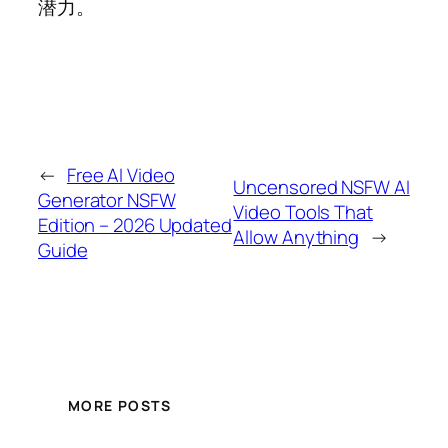
潜力。
←
Free AI Video
Uncensored NSFW AI
Generator NSFW
Video Tools That
Edition – 2026 Updated
Allow Anything
→
Guide
MORE POSTS