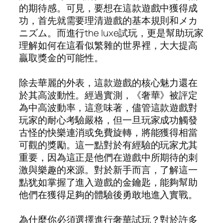
的期待感。可見，要想在這款遊戲中獲得成
功，首先就需要理清遊戲的基本規則和メカ
ニズム。而進行the luxe試玩，更是幫助玩家
理解如何在這看似繁雜的世界裡，大大提高
贏取獎金的可能性。
除去華麗的外表，這款遊戲的核心魅力還在
於其高波動性。經過實測，《奢華》被評定
為中高波動率，這意味著，儘管這款遊戲對
玩家的耐心考驗嚴格，但一旦玩家成功觸發
古怪的快樂連消或免費旋轉，將能獲得相當
可觀的獎勵。這一點對於有經驗的玩家尤其
重要，因為這正是他們在遊戲中所期待的刺
激與樂趣的來源。對於新手而言，了解這一
點犹如掌握了進入遊戲的金鑰匙，能夠幫助
他們在獲得足夠的體驗後勇敢地進入實戰。
為什麼你必須選擇進行奢華試玩？對於許多