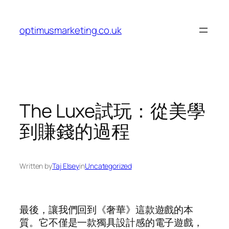
Skip
to
optimusmarketing.co.uk
content
The Luxe試玩：從美學
到賺錢的過程
Written by
Taj Elsey
in
Uncategorized
最後，讓我們回到《奢華》這款遊戲的本
質。它不僅是一款獨具設計感的電子遊戲，