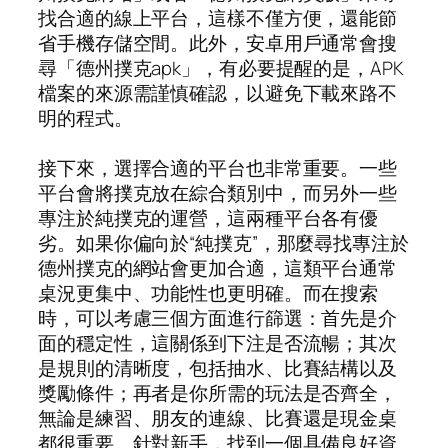
找合適的線上平台，這樣不僅方便，還能節
省手機存儲空間。此外，安卓用戶通常會搜
尋「德州撲克apk」，有必要提醒的是，APK
檔案的來源需謹慎確認，以避免下載來路不
明的程式。
接下來，選擇合適的平台也非常重要。一些
平台會將撲克放在綜合類別中，而另外一些
專注於純撲克的運營，這兩種平台各有優
劣。如果你偏向於“純撲克”，那麼尋找專注於
德州撲克的網站會更加合適，這類平台通常
桌況更集中、功能性也更明確。而在搜索
時，可以考慮三個方面進行篩選：首先是介
面的穩定性，這關係到下注是否流暢；其次
是規則的清晰度，包括抽水、比賽結構以及
獎勵條件；再者是你所需的玩法是否齊全，
無論是練習、朋友的連線、比賽還是現金桌
都很重要。針對新手，找到一個具備良好資