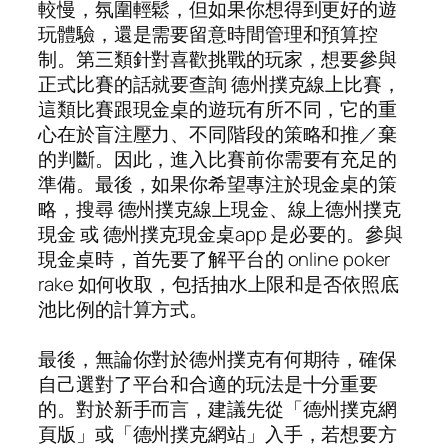
較慢，氛圍輕鬆，但如果你想得到更好的遊
玩體驗，還是需要留意時間管理和預算控
制。第三類針對喜歡挑戰的玩家，想要參與
正式比賽的話就要查詢 德州撲克線上比賽，
這類比賽跟現金桌的遊玩有所不同，它的重
心在於盲注壓力、不同階段的策略和推／棄
的判斷。因此，進入比賽前你需要有充足的
準備。最後，如果你希望專注於現金桌的策
略，搜尋 德州撲克線上現金、線上德州撲克
現金 或 德州撲克現金桌app 是必要的。參與
現金桌時，首先要了解平台的 online poker
rake 如何收取，包括抽水上限和是否依照底
池比例的計算方式。
最後，無論你對於德州撲克有何期待，確保
自己選對了平台和合適的玩法是十分重要
的。對於新手而言，建議先從「德州撲克網
頁版」或「德州撲克網站」入手，若想要方