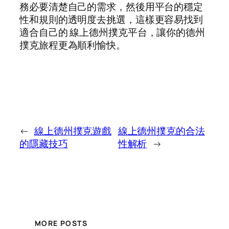
務必要清楚自己的需求，然後用平台的穩定
性和規則的透明度去挑選，這樣更容易找到
適合自己的 線上德州撲克平台，讓你的德州
撲克旅程更為順利愉快。
←
線上德州撲克遊戲
線上德州撲克的合法
的隱藏技巧
性解析
→
MORE POSTS