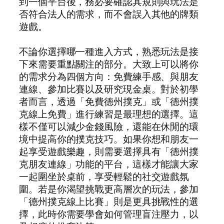
到一個平台後，務必要確認其規則與玩法是
否符合法人的需求，而不會誤入其他的牌類
遊戲。
不論你選擇哪一種進入方式，熟悉玩法是接
下來需要重點關注的部分。大致上可以將你
的需求分為四個方向：免費練手感、與朋友
連線、參加比賽以及研究現金桌。對於初學
者而言，透過「免費德州撲克」或「德州撲
克線上免費」進行練習是最理想的選擇。這
樣不僅可以減少金錢風險，還能在休閒的環
境中提高你的撲克技巧。如果你想和朋友一
起享受遊戲樂趣，則需要選擇具有「德州撲
克朋友連線」功能的平台，這樣才能讓大家
一起圍坐於桌前，享受輕鬆的社交遊戲氛
圍。若是你渴望挑戰更高層次的玩法，參加
「德州撲克線上比賽」則是更具挑戰性的選
擇，此時你需要學會如何管理盲注壓力，以