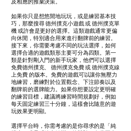
及相應的推棄決策。
如果你只是想悠閒地玩玩，或是練習基本技
巧，那麼搜尋 德州撲克小遊戲 或 德州撲克單
機 或許會是更好的選擇。這類遊戲通常更偏
向休閒，特別適合用來進行翻牌前的練習。
接下來，你需要考慮不同的玩法選擇，如何
選擇合適的遊戲類形主要可分為四類。第一
類是針對剛入門的新手玩家，他們可以選擇
免費德州撲克、 德州撲克免費 或 德州撲克線
上免費 的版本。免費的遊戲可以讓你無壓力
地練習，磨練對於位置觀念、下注節奏以及
翻牌前的選牌能力。如果你想要設定更明確
的練習目標，建議將練習時間規劃好，例如
每天固定練習三十分鐘，這樣會比隨意的遊
玩效果更明顯。
選擇平台時，你需考慮的是你尋求的是「純