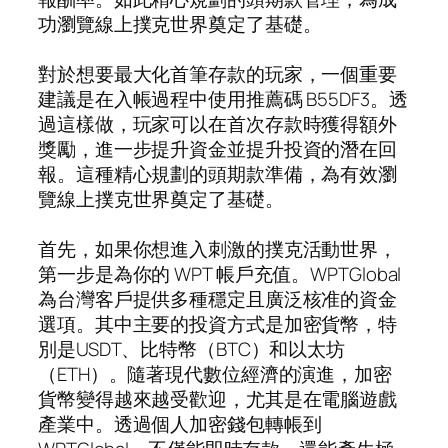
功瀏覽線上撲克世界奠定了基礎。
對於想要最大化首筆存款的玩家，一個重要
建議是在入帳過程中使用推薦碼 B55DF3。透
過這樣做，玩家可以在首次存款時獲得額外
獎勵，進一步提升資金並提升投資的潛在回
報。這種精心規劃的頭期款準備，為有效瀏
覽線上撲克世界奠定了基礎。
首先，如果你想進入刺激的撲克活動世界，
第一步是為你的 WPT 帳戶充值。WPTGlobal
為台灣客戶提供多種穩定且廣泛核准的資金
選項。其中主要的投資方式是加密貨幣，特
別是USDT、比特幣（BTC）和以太坊
（ETH）。隨著現代數位經濟的演進，加密
貨幣變得越來越受歡迎，尤其是在電腦遊戲
產業中。透過個人加密錢包轉帳到