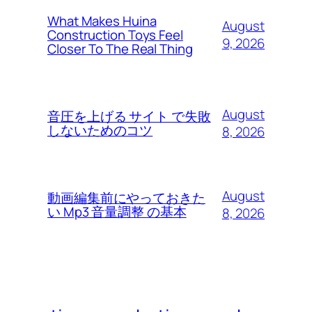
What Makes Huina
August
Construction Toys Feel
9, 2026
Closer To The Real Thing
August
音圧を上げる サイト で失敗
しないためのコツ
8, 2026
August
動画編集前にやっておきた
い Mp3 音量調整 の基本
8, 2026