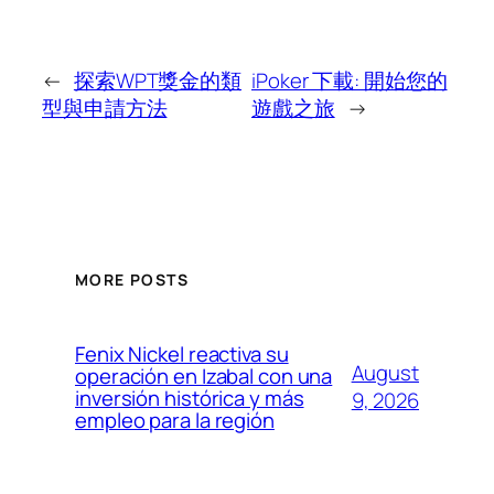
←
探索WPT獎金的類
iPoker 下載: 開始您的
型與申請方法
遊戲之旅
→
MORE POSTS
Fenix Nickel reactiva su
August
operación en Izabal con una
inversión histórica y más
9, 2026
empleo para la región