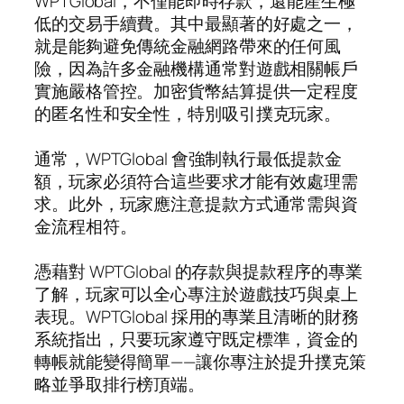
WPTGlobal，不僅能即時存款，還能產生極
低的交易手續費。其中最顯著的好處之一，
就是能夠避免傳統金融網路帶來的任何風
險，因為許多金融機構通常對遊戲相關帳戶
實施嚴格管控。加密貨幣結算提供一定程度
的匿名性和安全性，特別吸引撲克玩家。
通常，WPTGlobal 會強制執行最低提款金
額，玩家必須符合這些要求才能有效處理需
求。此外，玩家應注意提款方式通常需與資
金流程相符。
憑藉對 WPTGlobal 的存款與提款程序的專業
了解，玩家可以全心專注於遊戲技巧與桌上
表現。WPTGlobal 採用的專業且清晰的財務
系統指出，只要玩家遵守既定標準，資金的
轉帳就能變得簡單——讓你專注於提升撲克策
略並爭取排行榜頂端。