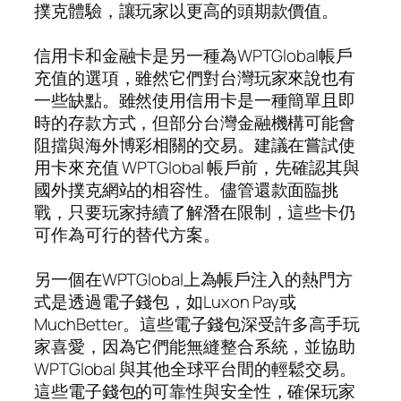
撲克體驗，讓玩家以更高的頭期款價值。
信用卡和金融卡是另一種為WPTGlobal帳戶
充值的選項，雖然它們對台灣玩家來說也有
一些缺點。雖然使用信用卡是一種簡單且即
時的存款方式，但部分台灣金融機構可能會
阻擋與海外博彩相關的交易。建議在嘗試使
用卡來充值 WPTGlobal 帳戶前，先確認其與
國外撲克網站的相容性。儘管還款面臨挑
戰，只要玩家持續了解潛在限制，這些卡仍
可作為可行的替代方案。
另一個在WPTGlobal上為帳戶注入的熱門方
式是透過電子錢包，如Luxon Pay或
MuchBetter。這些電子錢包深受許多高手玩
家喜愛，因為它們能無縫整合系統，並協助
WPTGlobal 與其他全球平台間的輕鬆交易。
這些電子錢包的可靠性與安全性，確保玩家