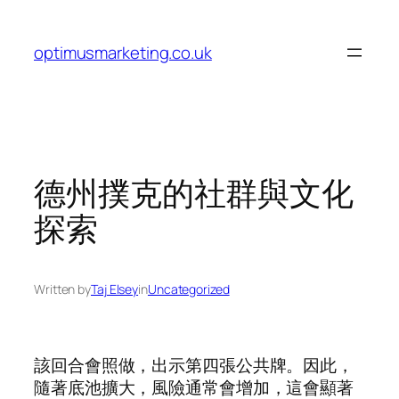
Skip
to
optimusmarketing.co.uk
content
德州撲克的社群與文化
探索
Written by
Taj Elsey
in
Uncategorized
該回合會照做，出示第四張公共牌。因此，
隨著底池擴大，風險通常會增加，這會顯著