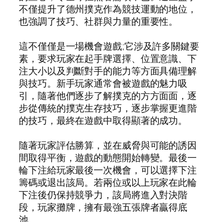
不僅提升了德州撲克作為競技運動的地位，
也強調了技巧、社群與力量的重要性。
這不僅僅是一場機會遊戲;它涉及許多關鍵要
素，要求玩家在起手牌選擇、位置意識、下
注大小以及判斷對手的能力等方面具備理解
與技巧。新手玩家通常會被遊戲的魅力吸
引，隨著他們逐步了解撲克的方方面面，逐
步從傳統的撲克生存技巧，逐步掌握更進階
的技巧，最終在遊戲中取得顯著的成功。
隨著玩家評估勝算，並在威脅與可能的誘因
間取得平衡，遊戲的動態開始轉變。最後一
輪下注給玩家最後一次機會，可以選擇下注
籌碼或退出該局。若兩位或以上玩家在此輪
下注後仍保持競爭力，該局將進入對決階
段，玩家攤牌，擁有最強五張牌者贏得底
池。