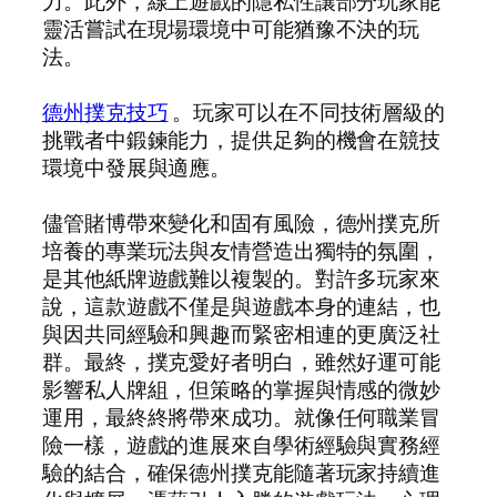
力。此外，線上遊戲的隱私性讓部分玩家能
靈活嘗試在現場環境中可能猶豫不決的玩
法。
德州撲克技巧
。玩家可以在不同技術層級的
挑戰者中鍛鍊能力，提供足夠的機會在競技
環境中發展與適應。
儘管賭博帶來變化和固有風險，德州撲克所
培養的專業玩法與友情營造出獨特的氛圍，
是其他紙牌遊戲難以複製的。對許多玩家來
說，這款遊戲不僅是與遊戲本身的連結，也
與因共同經驗和興趣而緊密相連的更廣泛社
群。最終，撲克愛好者明白，雖然好運可能
影響私人牌組，但策略的掌握與情感的微妙
運用，最終終將帶來成功。就像任何職業冒
險一樣，遊戲的進展來自學術經驗與實務經
驗的結合，確保德州撲克能隨著玩家持續進