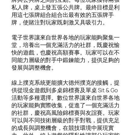
私人牌，桌上發五張公共牌。最終目標是利
用這七張牌組合組合出最有效的五張牌手
牌，使賭注對玩家既刺激又具吸引力。
電子世界讓來自世界各地的玩家能夠聚集一
堂，培養出一個充滿活力的社群，既慶祝愉
快的遊戲，也慶祝高額賽事。玩家可以在不
同能力層級的對手中鍛鍊能力，提供足夠的
發展與調整機會。
線上撲克系統更能擴大德州撲克的接觸，提
供從現金遊戲到多桌錦標賽及單桌 Sit & Go
活動等多種選擇。數位世界讓來自世界各地
的玩家能夠實際收集，促進了一個充滿活力
的社群，慶祝高風險錦標賽與友誼賽。玩家
可以與不同技術層級的對手對戰，提供充足
的成長與調整機會，在競技環境中展現實