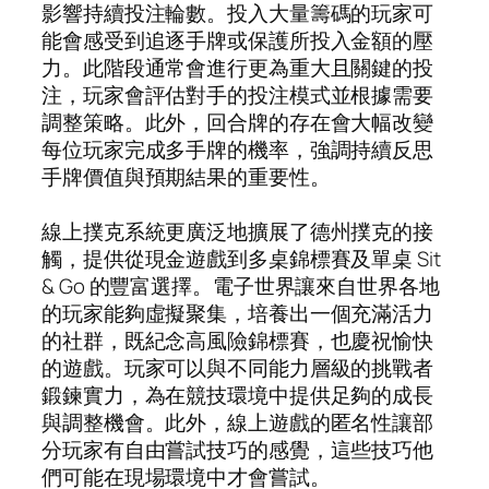
影響持續投注輪數。投入大量籌碼的玩家可
能會感受到追逐手牌或保護所投入金額的壓
力。此階段通常會進行更為重大且關鍵的投
注，玩家會評估對手的投注模式並根據需要
調整策略。此外，回合牌的存在會大幅改變
每位玩家完成多手牌的機率，強調持續反思
手牌價值與預期結果的重要性。
線上撲克系統更廣泛地擴展了德州撲克的接
觸，提供從現金遊戲到多桌錦標賽及單桌 Sit
& Go 的豐富選擇。電子世界讓來自世界各地
的玩家能夠虛擬聚集，培養出一個充滿活力
的社群，既紀念高風險錦標賽，也慶祝愉快
的遊戲。玩家可以與不同能力層級的挑戰者
鍛鍊實力，為在競技環境中提供足夠的成長
與調整機會。此外，線上遊戲的匿名性讓部
分玩家有自由嘗試技巧的感覺，這些技巧他
們可能在現場環境中才會嘗試。