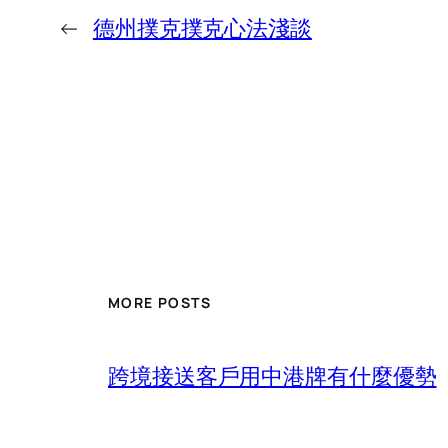
←
德州撲克撲克心法淺談
MORE POSTS
跨境接送客戶用中港牌有什麼優勢