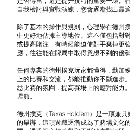
是否得當，這是提升技巧的重要一環。
自我檢討與實戰演練，您會逐漸找出最
除了基本的操作與規則，心理學在德州
中更好地佔據主導地位。這不僅包括對
或提高賭注，有時候能迫使對手棄掉更
應，往往能在牌局中取得意想不到的優
任何專業的德州撲克玩家都懂得，勤加
上的比賽和交流，都能推動你不斷進步
悉比賽的氛圍，提高賽場上的應對能力
環節。
德州撲克（Texas Hold’em）是
的舉辦，這項遊戲逐漸成為了賭場文化