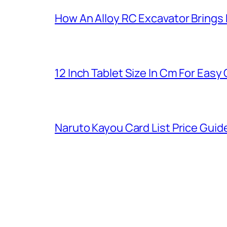
How An Alloy RC Excavator Brings
12 Inch Tablet Size In Cm For Eas
Naruto Kayou Card List Price Guid