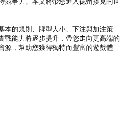
持競爭力。本文將帶您進入德州撲克的世
基本的規則、牌型大小、下注與加注策
實戰能力將逐步提升，帶您走向更高端的
資源，幫助您獲得獨特而豐富的遊戲體