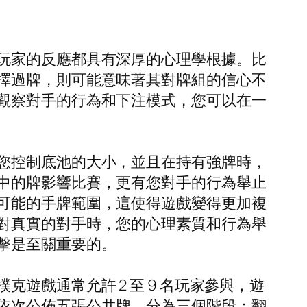
玩家的反應都具有深厚的心理學根據。比
擇過牌，則可能意味著其對牌組的信心不
觀察對手的行為和下注模式，您可以在一
您控制底池的大小，並且在持有強牌時，
中的牌影響比賽，更有您對手的行為舉止
可能的手牌範圍，這使得遊戲變得更加複
對真實的對手時，您的心理素質和行為舉
擊是至關重要的。
戲通常允許 2 至 9 名玩家參與，遊
依次公佈五張公共牌，分為三個階段：翻