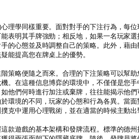
的心理學同樣重要。面對對手的下注行為，每位
可能表明其手牌強勁；相反地，如果一名玩家選
對手的心態並及時調整自己的策略。此外，藉由
無疑能提高您在牌桌上的優勢。
進階策略便隨之而來。合理的下注策略可以幫助
危機。在這種信息博弈的環境中，不僅僅是您手
，如他們何時進行加注或棄牌，往往能揭示他們
由於環境的不同，玩家的心態和行為各異。當面
州撲克中運用心理戰術，並在適當的時候主動出
款遊戲的基本架構和發牌流程。標準的德州撲克遊
將獲得兩張面朝下的隱藏底牌。隨後，發牌員將