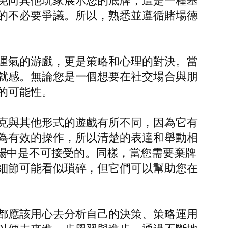
免向其他玩家展示您的底牌，這是一種基
的不必要爭議。所以，熟悉並遵循賭場德
運氣的游戲，更是策略和心理的對決。當
就感。無論您是一個想要在社交場合與朋
的可能性。
克與其他形式的遊戲有所不同，因為它有
為有效的操作，所以清楚的表達和舉動相
這在賭場中是不可接受的。同樣，當您需要棄牌
細節可能看似瑣碎，但它們可以幫助您在
都應該用心去分析自己的決策、策略運用