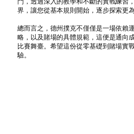
門，透過深入的教學和不斷的實戰練習
界，讓您從基本規則開始，逐步探索更
總而言之，德州撲克不僅僅是一場依賴
略，以及賭場的具體規範，這便是通向
比賽舞臺。希望這份從零基礎到賭場實
驗。