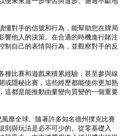
以便未來進一步學習與進步。通過不斷地
讀懂對手的信號和行為，能幫助您在牌局
影響他人的決策。在合適的時機進行賭注
控制自己的表情與行為，並觀察對手的反
各種比賽和遊戲來積累經驗，甚至參與線
開或隱秘比賽，這些經歷都能使你更加熟
，這都是能推動由量變向質變的一個重要
起便已風靡全球。隨著許多知名德州撲克比賽
規則與玩法是必不可少的。從零基礎入