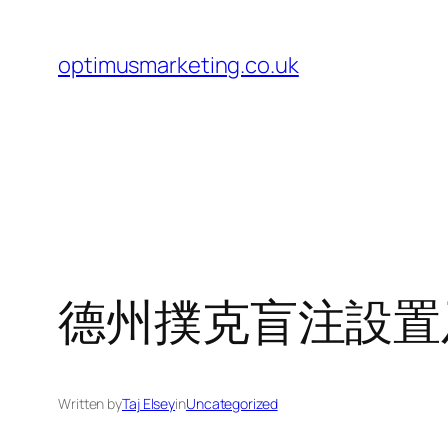
Skip
to
optimusmarketing.co.uk
content
德州撲克盲注設置
Written by
Taj Elsey
in
Uncategorized