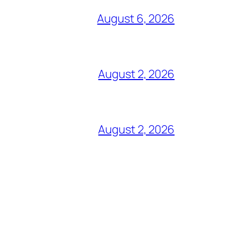
August 6, 2026
August 2, 2026
August 2, 2026