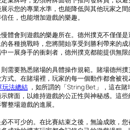
決定棄牌時，必須將牌面朝下推向發牌員，以避
能展示您的專業水準，也能降低與其他玩家之間
得信任，也能增加遊戲的樂趣。
慢慢體會到遊戲的樂趣所在。德州撲克不僅僅是
上的各種挑戰時，您將開始享受到勝利帶來的成
場中一展身手的衝刺者，德州撲克都能提供無限
，則需要熟悉賭場的具體操作規範。賭場德州撲
放方式。在賭場裡，玩家的每一個動作都會被視
單玩法總結
，如所謂的「String Bet」，
顯示牌面，以維持遊戲的公正性與神秘感。這些
影響整場遊戲的進展。
是必不可少的。在比賽結束之後，無論成敗，您