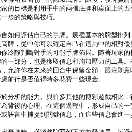
玩家的目標是利用手中的兩張底牌和桌面上的五
進一步的策略與技巧。
學會如何評估自己的手牌。幾種基本的牌型排列
及高牌，從中你可以確定自己在這局中的相對優
助你冷靜判斷對手的可能手牌佈局。隨著玩家的
牌的一部分，也是獲取信息和施加壓力的工具。
為，允許你在未來的回合中保留金額。跟注則意
考慮前行是否值得時多花費一些現金。
善於分析的能力。與許多其他的博彩遊戲相比，
行為背後的心理。在這個過程中，形成自己的一
勢或語言中捕捉到關鍵信息，而這些信息會進一