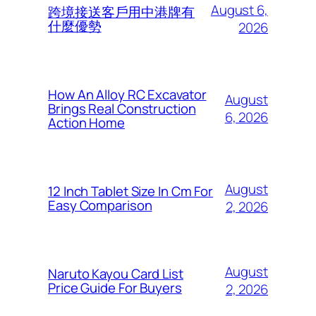
August 6,
跨境接送客戶用中港牌有
什麼優勢
2026
How An Alloy RC Excavator
August
Brings Real Construction
6, 2026
Action Home
August
12 Inch Tablet Size In Cm For
Easy Comparison
2, 2026
August
Naruto Kayou Card List
Price Guide For Buyers
2, 2026