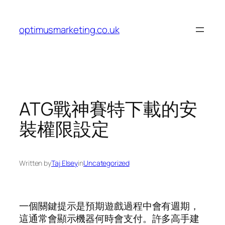
Skip
to
optimusmarketing.co.uk
content
ATG戰神賽特下載的安
裝權限設定
Written by
Taj Elsey
in
Uncategorized
一個關鍵提示是預期遊戲過程中會有週期，
這通常會顯示機器何時會支付。許多高手建