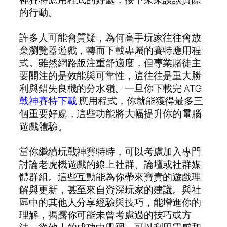
的行動。
許多人可能會質疑，為何高手玩家往往會放
棄瀏覽器遊戲，轉而下載專屬的賽特應用程
式。雖然網路版注重舒適度，但專業賭徒主
要關注的是效能與可靠性，這往往是重大勝
利與錯失良機的分水嶺。一旦你下載完 ATG
戰神賽特下載
應用程式，你就能獲得最多三
個重要好處，這些功能將大幅提升你的電腦
遊戲體驗。
當你繼續玩戰神賽特時，可以考慮加入專門
討論老虎機遊戲的線上社群、論壇或社群媒
體群組。這些互動能為你帶來寶貴的遊戲理
解與更新，甚至來自資深玩家的建議。與社
區中的其他人分享經驗與技巧，能增進你的
理解，揭露你可能未曾考慮過的技巧或方