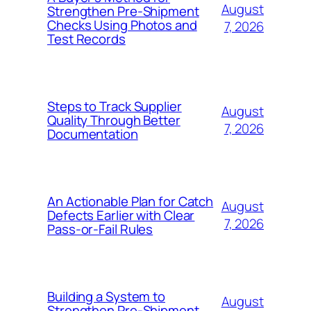
August
Strengthen Pre-Shipment
Checks Using Photos and
7, 2026
Test Records
Steps to Track Supplier
August
Quality Through Better
7, 2026
Documentation
An Actionable Plan for Catch
August
Defects Earlier with Clear
7, 2026
Pass-or-Fail Rules
Building a System to
August
Strengthen Pre-Shipment