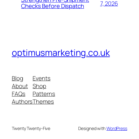
7, 2026
Checks Before Dispatch
optimusmarketing.co.uk
Blog
Events
About
Shop
FAQs
Patterns
Authors
Themes
Twenty Twenty-Five
Designed with
WordPress