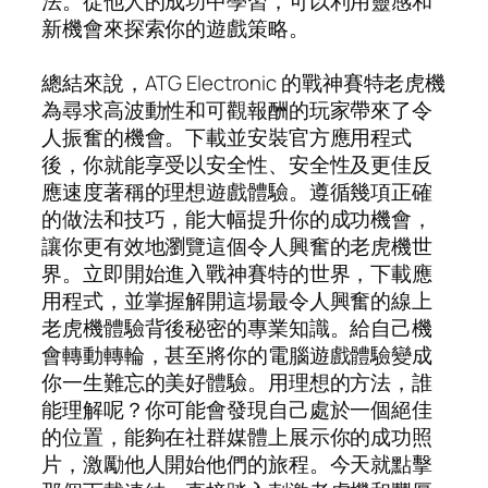
法。從他人的成功中學習，可以利用靈感和
新機會來探索你的遊戲策略。
總結來說，ATG Electronic 的戰神賽特老虎機
為尋求高波動性和可觀報酬的玩家帶來了令
人振奮的機會。下載並安裝官方應用程式
後，你就能享受以安全性、安全性及更佳反
應速度著稱的理想遊戲體驗。遵循幾項正確
的做法和技巧，能大幅提升你的成功機會，
讓你更有效地瀏覽這個令人興奮的老虎機世
界。立即開始進入戰神賽特的世界，下載應
用程式，並掌握解開這場最令人興奮的線上
老虎機體驗背後秘密的專業知識。給自己機
會轉動轉輪，甚至將你的電腦遊戲體驗變成
你一生難忘的美好體驗。用理想的方法，誰
能理解呢？你可能會發現自己處於一個絕佳
的位置，能夠在社群媒體上展示你的成功照
片，激勵他人開始他們的旅程。今天就點擊