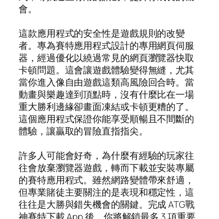
會。
這款應用程式的安全性是遊戲規則的改變
者。專為賽特應用程式設計的專用網頁伺服
器，經過優化以繞過常見的網頁瀏覽器快取
卡頓問題。這會讓遊戲體驗變得無縫，尤其
當你進入像自由遊戲這類高風險回合時。當
動畫與樂趣達到頂點時，沒有什麼比在一場
重大勝利邊緣卻畫面凍結或卡頓更糟的了。
這個應用程式保證你能享受順暢且不間斷的
體驗，讓贏取的冒險直指指尖。
許多人可能會好奇，為什麼有經驗的玩家往
往會放棄瀏覽器遊戲，轉而下載並安裝專屬
的賽特應用程式。雖然網路變體帶來舒適，
但專業賭徒主要關注的是表現和穩定性，這
往往是大勝與錯失機會的關鍵。完成 ATG戰
神賽特下載 App 後，你將解鎖最多 3 項重要