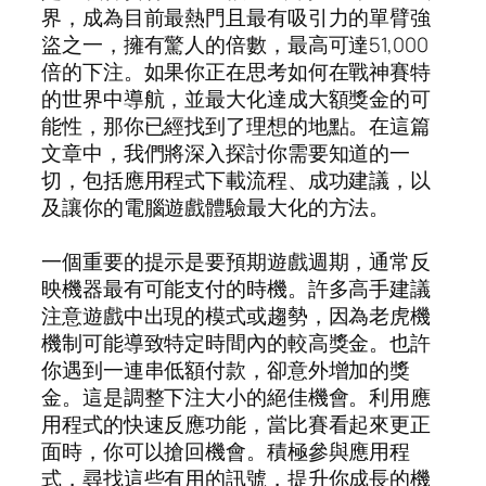
界，成為目前最熱門且最有吸引力的單臂強
盜之一，擁有驚人的倍數，最高可達51,000
倍的下注。如果你正在思考如何在戰神賽特
的世界中導航，並最大化達成大額獎金的可
能性，那你已經找到了理想的地點。在這篇
文章中，我們將深入探討你需要知道的一
切，包括應用程式下載流程、成功建議，以
及讓你的電腦遊戲體驗最大化的方法。
一個重要的提示是要預期遊戲週期，通常反
映機器最有可能支付的時機。許多高手建議
注意遊戲中出現的模式或趨勢，因為老虎機
機制可能導致特定時間內的較高獎金。也許
你遇到一連串低額付款，卻意外增加的獎
金。這是調整下注大小的絕佳機會。利用應
用程式的快速反應功能，當比賽看起來更正
面時，你可以搶回機會。積極參與應用程
式，尋找這些有用的訊號，提升你成長的機